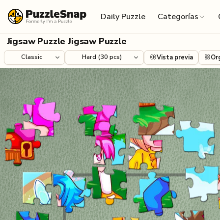
Skip to content
Daily Puzzle
Categorías
Jigsaw Puzzle Jigsaw Puzzle
Vista previa
Or